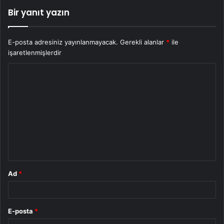
Bir yanıt yazın
E-posta adresiniz yayınlanmayacak.
Gerekli alanlar
*
ile
işaretlenmişlerdir
Y
o
r
u
m
*
Ad
*
E-posta
*