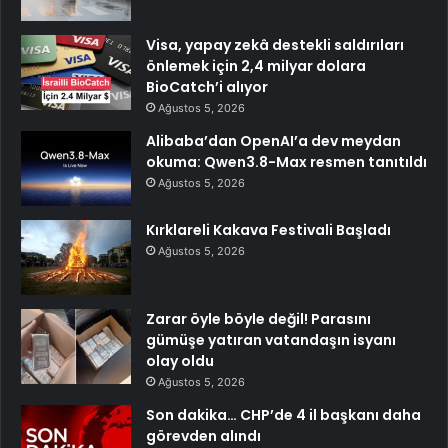
Visa, yapay zekâ destekli saldırıları
önlemek için 2,4 milyar dolara
BioCatch’i alıyor
Ağustos 5, 2026
Alibaba’dan OpenAI’a dev meydan
okuma: Qwen3.8-Max resmen tanıtıldı
Ağustos 5, 2026
Kırklareli Kakava Festivali Başladı
Ağustos 5, 2026
Zarar öyle böyle değil! Parasını
gümüşe yatıran vatandaşın isyanı
olay oldu
Ağustos 5, 2026
Son dakika… CHP’de 4 il başkanı daha
görevden alındı