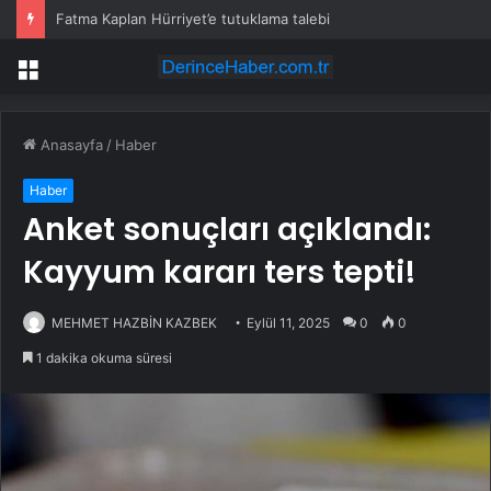
Fatma Kaplan Hürriyet’e tutuklama talebi
Menü
Anasayfa
/
Haber
Haber
Anket sonuçları açıklandı:
Kayyum kararı ters tepti!
MEHMET HAZBİN KAZBEK
Eylül 11, 2025
0
0
1 dakika okuma süresi