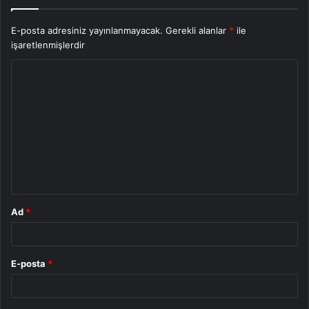
E-posta adresiniz yayınlanmayacak.
Gerekli alanlar
*
ile
işaretlenmişlerdir
Y
o
r
u
m
*
Ad
*
E-posta
*