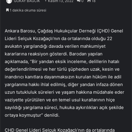
GÖKAY BAĞCIK
Kasım 13, 2022
0
18
1 dakika okuma süresi
Ankara Barosu, Çağdaş Hukukçular Derneği (ÇHD) Genel
Lideri Selçuk Kozağaçlı’nın da ortalarında olduğu 22
avukatın yargılandığı davada verilen mahkumiyet
kararlarına reaksiyon gösterdi. Barodan yapılan
açıklamada, “Bir yandan eksik inceleme, delillerin hatalı
değerlendirilmesi ve her türlü şüpheden uzak, kesin ve
inandırıcı kanıtlara dayanmaksızın kurulan hüküm ile adil
yargılanma hakkı ihlal edilmiş, diğer yandan infaza dönen
uzun tutukluluk süreleri ve yaşam hakkına müdahale eder
vaziyette yürütülen ve en temel usul kurallarının hiçe
sayıldığı yargılama süreci, hukuka aykırılıkları açık şekilde
ortaya koymuştur” denildi.
ÇHD Genel Lideri Selçuk Kozağaçlı’nın da ortalarında