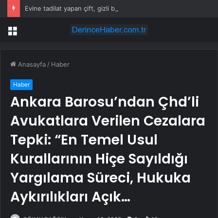
Evine tadilat yapan çift, gizli bölmede deste deste para buldu
Menü
Anasayfa
/
Haber
Haber
Ankara Barosu’ndan Çhd’li
Avukatlara Verilen Cezalara
Tepki: “En Temel Usul
Kurallarının Hiçe Sayıldığı
Yargılama Süreci, Hukuka
Aykırılıkları Açık…