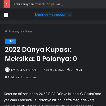
Tarihi saraydan ‘masraflı’ diye vazgeçtiler: Almanlar itibardan tasarruf etti
Menü
Anasayfa
/
Haber
Haber
2022 Dünya Kupası:
Meksika: 0 Polonya: 0
EMRULLAH ARKAN
Kasım 24, 2022
0
21
1 dakika okuma süresi
Katar’da düzenlenen 2022 FIFA Dünya Kupası C Grubu’nda
yer alan Meksika ile Polonya birinci hafta maçında karşı