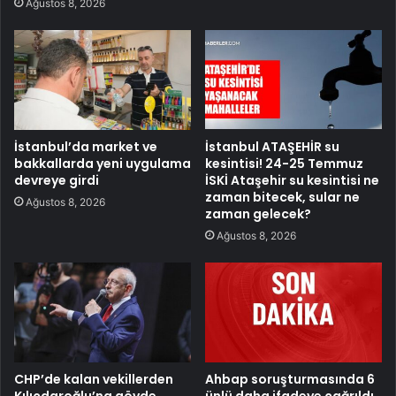
Ağustos 8, 2026
İstanbul’da market ve
İstanbul ATAŞEHİR su
bakkallarda yeni uygulama
kesintisi! 24-25 Temmuz
devreye girdi
İSKİ Ataşehir su kesintisi ne
zaman bitecek, sular ne
Ağustos 8, 2026
zaman gelecek?
Ağustos 8, 2026
CHP’de kalan vekillerden
Ahbap soruşturmasında 6
Kılıçdaroğlu’na gövde
ünlü daha ifadeye çağrıldı