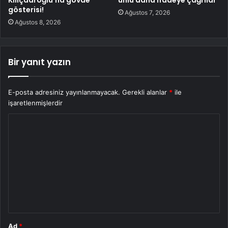
gösterisi!
Ağustos 7, 2026
Ağustos 8, 2026
Bir yanıt yazın
E-posta adresiniz yayınlanmayacak.
Gerekli alanlar
*
ile
işaretlenmişlerdir
Y
o
r
u
m
*
Ad
*