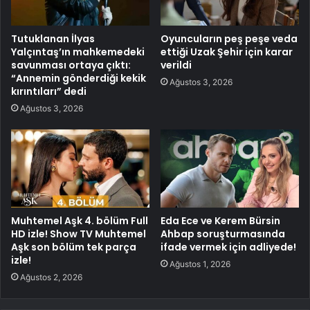
Tutuklanan İlyas
Oyuncuların peş peşe veda
Yalçıntaş’ın mahkemedeki
ettiği Uzak Şehir için karar
savunması ortaya çıktı:
verildi
“Annemin gönderdiği kekik
Ağustos 3, 2026
kırıntıları” dedi
Ağustos 3, 2026
Muhtemel Aşk 4. bölüm Full
Eda Ece ve Kerem Bürsin
HD izle! Show TV Muhtemel
Ahbap soruşturmasında
Aşk son bölüm tek parça
ifade vermek için adliyede!
izle!
Ağustos 1, 2026
Ağustos 2, 2026