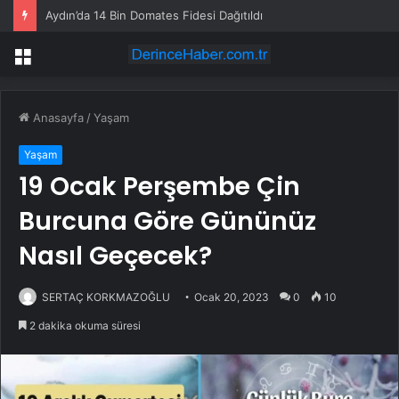
Aydın’da 14 Bin Domates Fidesi Dağıtıldı
Menü
Anasayfa
/
Yaşam
Yaşam
19 Ocak Perşembe Çin
Burcuna Göre Gününüz
Nasıl Geçecek?
SERTAÇ KORKMAZOĞLU
Ocak 20, 2023
0
10
2 dakika okuma süresi