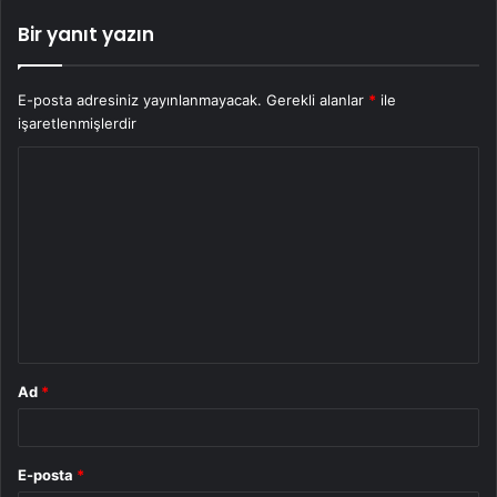
Bir yanıt yazın
E-posta adresiniz yayınlanmayacak.
Gerekli alanlar
*
ile
işaretlenmişlerdir
Y
o
r
u
m
*
Ad
*
E-posta
*