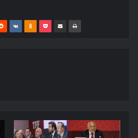
erest
Reddit
VKontakte
Odnoklassniki
Pocket
E-Posta ile paylaş
Yazdır