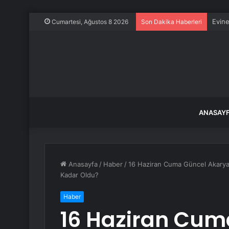
Evine
Cumartesi, Ağustos 8 2026
Son Dakika Haberleri
ANASAY
Anasayfa
/
Haber
/
16 Haziran Cuma Güncel Akaryakı
Kadar Oldu?
Haber
16 Haziran Cum