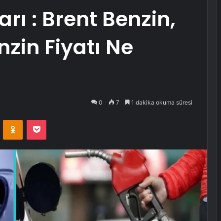
arı : Brent Benzin,
nzin Fiyatı Ne
0
7
1 dakika okuma süresi
VKontakte
Odnoklassniki
Pocket