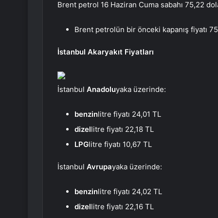
Brent petrol 16 Haziran Cuma sabahı 75,22 dola
Brent petrolün bir önceki kapanış fiyatı 75
İstanbul Akaryakıt Fiyatları
İstanbul
Anadolu
yaka üzerinde:
benzin
litre fiyatı 24,01 TL
dizel
litre fiyatı 22,18 TL
LPG
litre fiyatı 10,67 TL
İstanbul
Avrupa
yaka üzerinde:
benzin
litre fiyatı 24,02 TL
dizel
litre fiyatı 22,16 TL