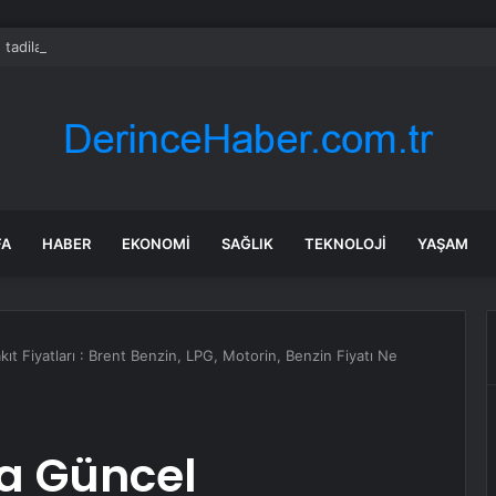
 tadilat yapan çift, gizli bölmede deste deste para buldu
FA
HABER
EKONOMI
SAĞLIK
TEKNOLOJI
YAŞAM
t Fiyatları : Brent Benzin, LPG, Motorin, Benzin Fiyatı Ne
a Güncel