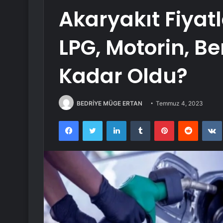
Akaryakıt Fiyatl
LPG, Motorin, Be
Kadar Oldu?
BEDRİYE MÜGE ERTAN
Temmuz 4, 2023
Facebook
Twitter
LinkedIn
Tumblr
Pinterest
Reddit