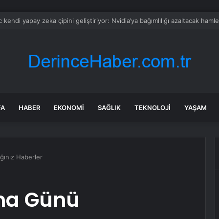
da Kurban Pazarı Bilgilendirmesi
FA
HABER
EKONOMI
SAĞLIK
TEKNOLOJI
YAŞAM
ğınız Haberler
uma Günü