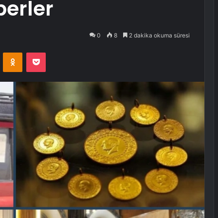
berler
0
8
2 dakika okuma süresi
VKontakte
Odnoklassniki
Pocket