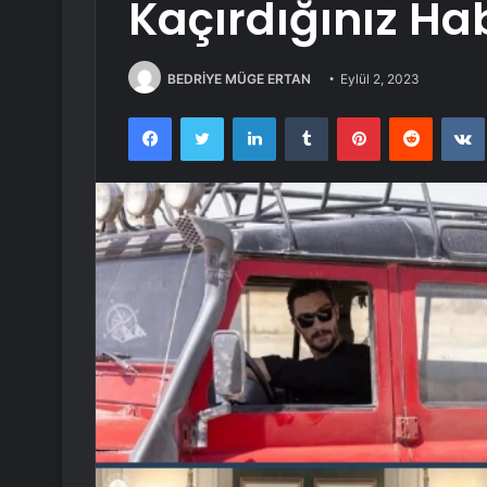
Kaçırdığınız Ha
BEDRİYE MÜGE ERTAN
Eylül 2, 2023
Facebook
Twitter
LinkedIn
Tumblr
Pinterest
Reddit