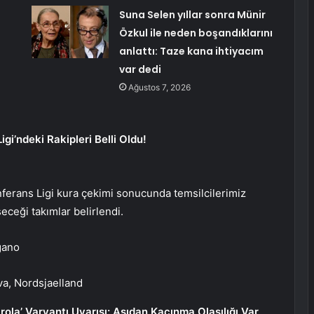
Suna Selen yıllar sonra Münir
Özkul ile neden boşandıklarını
anlattı: Taze kana ihtiyacım
var dedi
Ağustos 7, 2026
i’ndeki Rakipleri Belli Oldu!
erans Ligi kura çekimi sonucunda temsilcilerimiz
eceği takımlar belirlendi.
gano
a, Nordsjaelland
rola’ Varyantı Uyarısı: Aşıdan Kaçınma Olasılığı Var