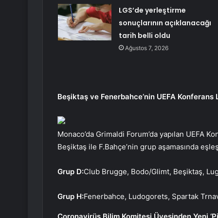
LGS’de yerleştirme
sonuçlarının açıklanacağı
tarih belli oldu
Ağustos 7, 2026
Beşiktaş ve Fenerbahce’nin UEFA Konferans Lig
Monaco’da Grimaldi Forum’da yapılan UEFA Konf
Beşiktaş ile F.Bahçe’nin grup aşamasında eşleş
Grup D:
Club Brugge, Bodo/Glimt, Beşiktaş, Lu
Grup H:
Fenerbahce, Ludogorets, Spartak Trnav
Coronavirüs Bilim Komitesi Üyesinden Yeni ‘Pi