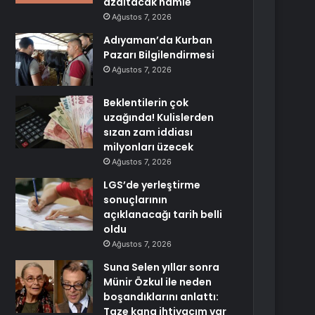
azaltacak hamle
Ağustos 7, 2026
Adıyaman’da Kurban
Pazarı Bilgilendirmesi
Ağustos 7, 2026
Beklentilerin çok
uzağında! Kulislerden
sızan zam iddiası
milyonları üzecek
Ağustos 7, 2026
LGS’de yerleştirme
sonuçlarının
açıklanacağı tarih belli
oldu
Ağustos 7, 2026
Suna Selen yıllar sonra
Münir Özkul ile neden
boşandıklarını anlattı:
Taze kana ihtiyacım var