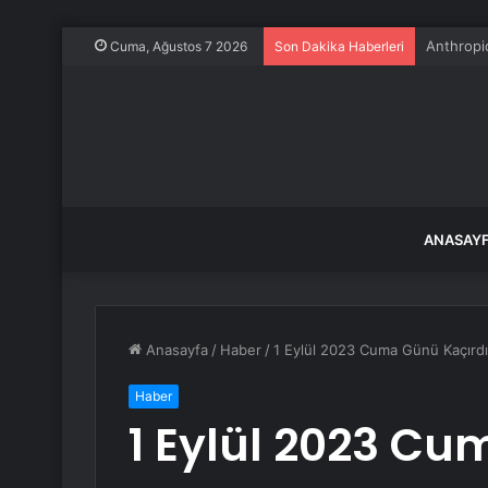
Adıyaman’
Cuma, Ağustos 7 2026
Son Dakika Haberleri
ANASAY
Anasayfa
/
Haber
/
1 Eylül 2023 Cuma Günü Kaçırdı
Haber
1 Eylül 2023 C