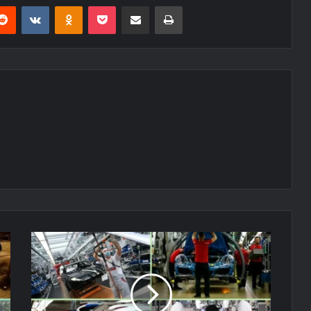
erest
Reddit
VKontakte
Odnoklassniki
Pocket
E-Posta ile paylaş
Yazdır