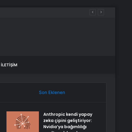
İLETIŞIM
Son Eklenen
Anthropic kendi yapay
zeka çipini geliştiriyor:
Nvidia’ya bağımlılığı