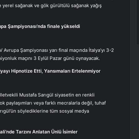
de yerel sağanak ve gök gürültülü sağanak yağış
rupa Şampiyonası’nda finale yükseldi
V Avrupa Şampiyonası yarı final maçında İtalya’yı 3-2
mpiyonluk maçını 3 Eylül Pazar günü oynayacak.
yayı Hipnotize Etti, Yansımaları Ertelenmiyor
letvekili Mustafa Sarıgül siyasetin en renkli
ok paylaşımları veya farklı mecralarla değil, tuhaf
arıgül’ün söylediklerine tüm sosyal medya
li’nde Tarzını Anlatan Ünlü İsimler